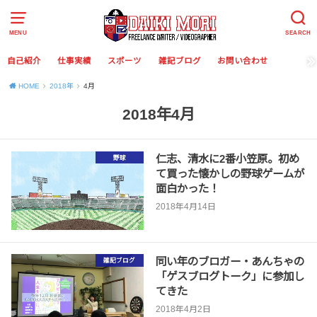
MENU
SEARCH
自己紹介
仕事実績
スポーツ
雑記ブログ
お問い合わせ
HOME
2018年
4月
2018年4月
仁志、清水に2番小笠原。初め
野球
て買った懐かしの野球ゲームが
面白かった！
2018年4月14日
同い年のブロガー・あんちゃの
雑記ブログ
「ゲスブログトーク」に参加し
てきた
2018年4月2日